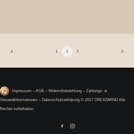
Dreadperlen Witchwood
0,99
€
1
2
3
Impressum
–
AGB
–
Widerrufsbelehrung
–
Zahlungs- &
Versandinformationen
–
Datenschutzerklärung
© 2017 DREADMIND Alle
Rechte vorbehalten.