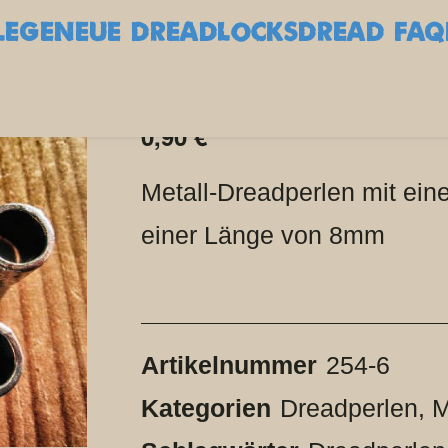
LEGE
NEUE DREADLOCKS
DREAD FAQ
Dreadperlen Triyuga
0,90
€
Metall-Dreadperlen mit e
einer Länge von 8mm
Artikelnummer
254-6
Kategorien
Dreadperlen
,
M