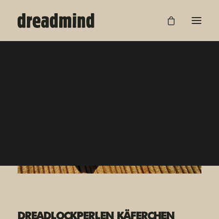
Dreadlockperlen Käferchen