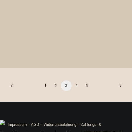
Dreadperlen Viking
8,99
€
1
2
3
4
5
Impressum
–
AGB
–
Widerrufsbelehrung
–
Zahlungs- &