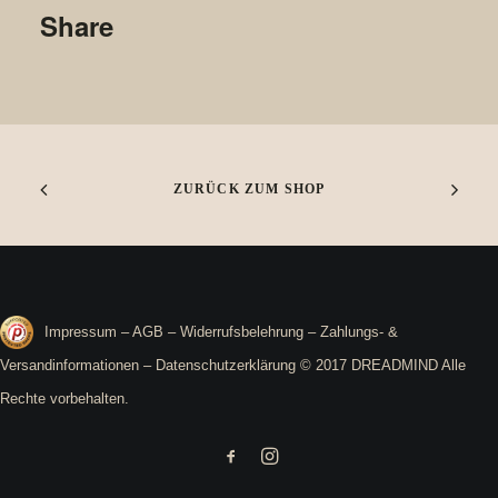
Share
ZURÜCK ZUM SHOP
Impressum
–
AGB
–
Widerrufsbelehrung
–
Zahlungs- &
Versandinformationen
–
Datenschutzerklärung
© 2017 DREADMIND Alle
Rechte vorbehalten.